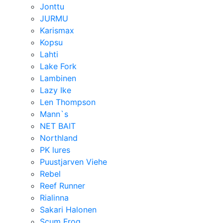
Jonttu
JURMU
Karismax
Kopsu
Lahti
Lake Fork
Lambinen
Lazy Ike
Len Thompson
Mann`s
NET BAIT
Northland
PK lures
Puustjarven Viehe
Rebel
Reef Runner
Rialinna
Sakari Halonen
Scum Frog