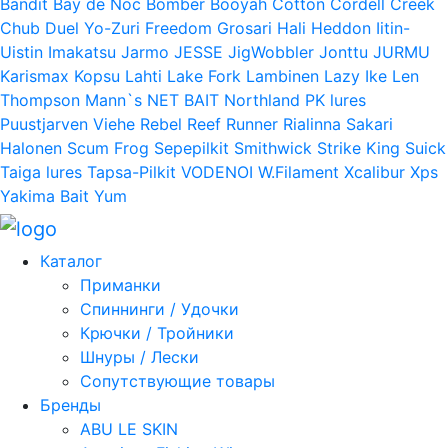
Bandit
Bay de Noc
Bomber
Booyah
Cotton Cordell
Creek
Chub
Duel Yo-Zuri
Freedom
Grosari
Hali
Heddon
Iitin-
Uistin
Imakatsu
Jarmo
JESSE
JigWobbler
Jonttu
JURMU
Karismax
Kopsu
Lahti
Lake Fork
Lambinen
Lazy Ike
Len
Thompson
Mann`s
NET BAIT
Northland
PK lures
Puustjarven Viehe
Rebel
Reef Runner
Rialinna
Sakari
Halonen
Scum Frog
Sepepilkit
Smithwick
Strike King
Suick
Taiga lures
Tapsa-Pilkit
VODENOI
W.Filament
Xcalibur
Xps
Yakima Bait
Yum
Каталог
Приманки
Спиннинги / Удочки
Крючки / Тройники
Шнуры / Лески
Сопутствующие товары
Бренды
ABU LE SKIN