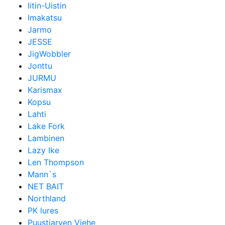
Iitin-Uistin
Imakatsu
Jarmo
JESSE
JigWobbler
Jonttu
JURMU
Karismax
Kopsu
Lahti
Lake Fork
Lambinen
Lazy Ike
Len Thompson
Mann`s
NET BAIT
Northland
PK lures
Puustjarven Viehe