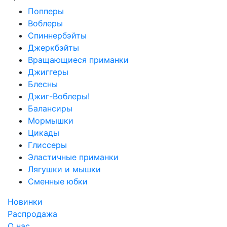
Попперы
Воблеры
Спиннербэйты
Джеркбэйты
Вращающиеся приманки
Джиггеры
Блесны
Джиг-Воблеры!
Балансиры
Мормышки
Цикады
Глиссеры
Эластичные приманки
Лягушки и мышки
Сменные юбки
Новинки
Распродажа
О нас