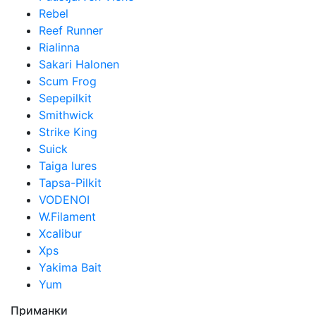
Rebel
Reef Runner
Rialinna
Sakari Halonen
Scum Frog
Sepepilkit
Smithwick
Strike King
Suick
Taiga lures
Tapsa-Pilkit
VODENOI
W.Filament
Xcalibur
Xps
Yakima Bait
Yum
Приманки