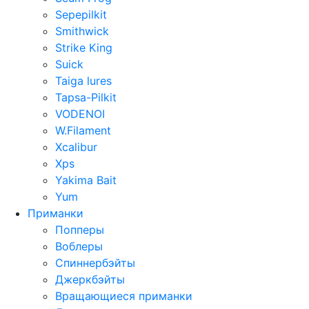
Sepepilkit
Smithwick
Strike King
Suick
Taiga lures
Tapsa-Pilkit
VODENOI
W.Filament
Xcalibur
Xps
Yakima Bait
Yum
Приманки
Попперы
Воблеры
Спиннербэйты
Джеркбэйты
Вращающиеся приманки